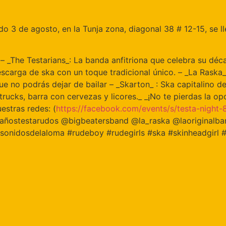
do 3 de agosto, en la Tunja zona, diagonal 38 # 12-15, se l
 – _The Testarians_: La banda anfitriona que celebra su déc
carga de ska con un toque tradicional único. – _La Raska_: 
 que no podrás dejar de bailar – _Skarton_ : Ska capitalino d
ucks, barra con cervezas y licores._ _¡No te pierdas la op
estras redes: (
https://facebook.com/events/
s/testa-night-
#10añostestarudos @bigbeatersband @la_raska @laoriginalb
onidosdelaloma #rudeboy #rudegirls #ska #skinheadgirl #