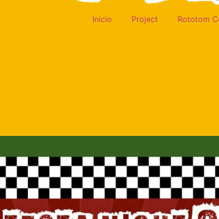
Inicio
Project
Rototom C