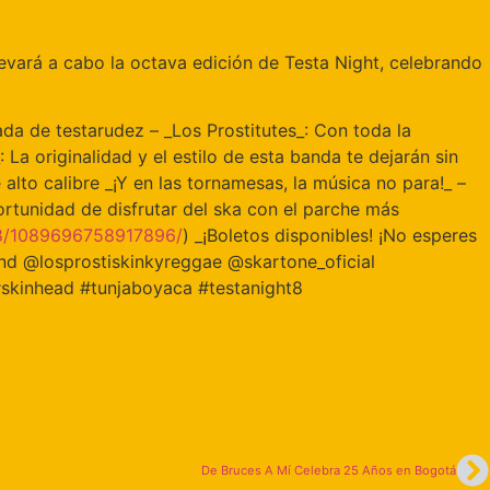
levará a cabo la octava edición de Testa Night, celebrando
ada de testarudez – _Los Prostitutes_: Con toda la
La originalidad y el estilo de esta banda te dejarán sin
e alto calibre _¡Y en las tornamesas, la música no para!_ –
ortunidad de disfrutar del ska con el parche más
8/
1089696758917896/
) _¡Boletos disponibles! ¡No esperes
and @losprostiskinkyreggae @skartone_oficial
skinhead #tunjaboyaca #testanight8
De Bruces A Mí Celebra 25 Años en Bogotá