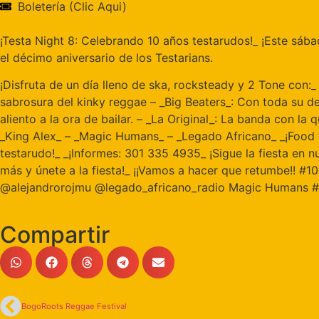
Boletería (Clic Aqui)
¡Testa Night 8: Celebrando 10 años testarudos!_ ¡Este sába
el décimo aniversario de los Testarians.
¡Disfruta de un día lleno de ska, rocksteady y 2 Tone con:_
sabrosura del kinky reggae – _Big Beaters_: Con toda su des
aliento a la ora de bailar. – _La Original_: La banda con la
_King Alex_ – _Magic Humans_ – _Legado Africano_ _¡Food tr
testarudo!_ _¡Informes: 301 335 4935_ ¡Sigue la fiesta en nu
más y únete a la fiesta!_ ¡¡Vamos a hacer que retumbe!! 
@alejandrorojmu @legado_africano_radio Magic Humans #s
Compartir
BogoRoots Reggae Festival